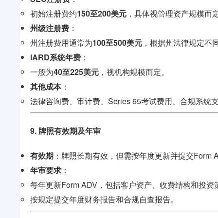
初始注册费约
150至200美元
，具体视管理资产规模而
州级注册费
：
州注册费用通常为
100至500美元
，根据州法律规定不
IARD系统年费
：
一般为
40至225美元
，视机构规模而定。
其他成本
：
法律咨询费、审计费、Series 65考试费用、合规系
9. 牌照有效期及年审
有效期
：牌照长期有效，但需按年度更新并提交Form A
年审要求
：
每年更新Form ADV，包括客户资产、收费结构和投
按规定提交年度财务报告和合规自查报告。