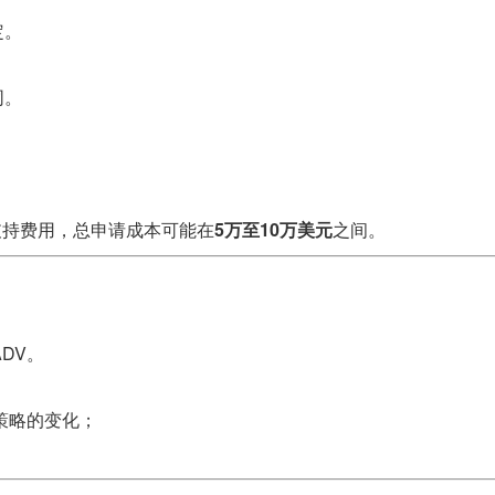
定。
同。
统支持费用，总申请成本可能在
5万至10万美元
之间。
DV。
资策略的变化；