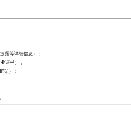
、风险披露等详细信息）；
从业证书）；
框架）；
。