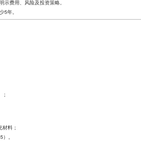
明示费用、风险及投资策略。
少5年。
）；
充材料；
65）。