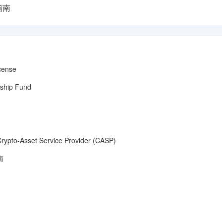
指南
ense
ip Fund
o-Asset Service Provider (CASP)
南