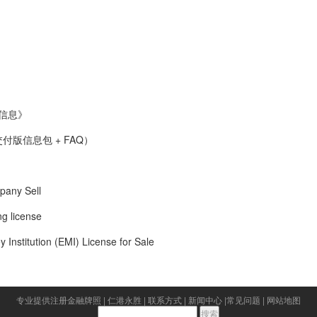
让信息》
付版信息包 + FAQ）
ny Sell
 license
tion (EMI) License for Sale
专业提供注册金融牌照
|
仁港永胜
|
联系方式
|
新闻中心
|
常见问题
|
网站地图