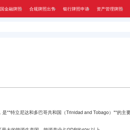
国金融牌照
合规牌照出售
银行牌照申请
资产管理牌照
**特立尼达和多巴哥共和国（Trinidad and Tobago）**的主
最大的能源生产国，能源产业占GDP的40%以上。