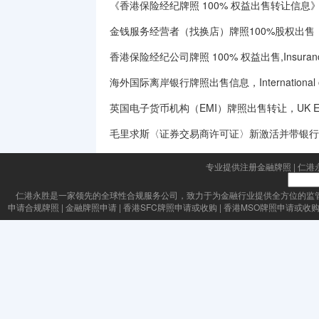
《香港保险经纪牌照 100% 权益出售转让信息》（H
金钱服务经营者（找换店）牌照100%股权出售｜MSO
香港保险经纪公司牌照 100% 权益出售,Insurance Br
海外国际离岸银行牌照出售信息，International offsh
英国电子货币机构（EMI）牌照出售转让，UK Electronic M
毛里求斯〈证券交易商许可证〉新激活并带银行
专业提供注册金融牌照
|
仁港
仁港永胜
是一家领先的全球性合规服务公司，致力于为金融行业提供全方位的监
申请合规牌照
|
金融牌照申请
|
香港SFC牌照申请或收购
|
香港MSO牌照申请或收