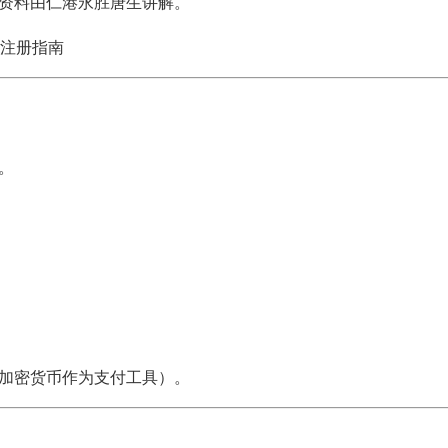
资料由
仁港永胜
唐生讲解。
请注册指南
。
加密货币作为支付工具）。