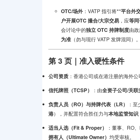
OTC/场外
：VATP 指引将*
“平台外
户开展
OTC 撮合/大宗交易
，应
等同
会讨论中的
独立 OTC 持牌制度
由政
为准
（勿与现行 VATP 发牌混同）
第 3 页｜准入硬性条件
公司资质
：香港公司或在港注册的海外公
信托牌照（TCSP）
：由
全资子公司/关联
负责人员（RO）与持牌代表（LR）
：至
港
），并配置符合胜任力与
本地监管知识（
适当人选（Fit & Proper）
：董事、RO、
拥有人（Ultimate Owner）
均受审核。