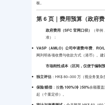
板。
第 6 页｜费用预算（政府费
政府费用（SFC 官网口径）
（举例
准）：
VASP（AMLO）公司申请费/年费
、
RO/
网列明各项收费与收款方式（港币）。建
市场刚性成本（区间，仅便于编制
独立评估
：HK$ 80–300 万（视业务
保险/赔偿
：按
热 100%/冷 ≥50%
余额覆盖
起（个案定价）。
审计与渗透测试
：合并预算 HK$ 50–1