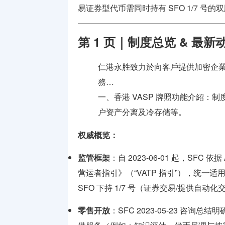
牌照
易证券型代币需同时持有 SFO 1/7 号的
支付兑换
第 1 页｜制度总览 & 最新
牌照
监管机构
仁港永胜致力於向客戶提供加密企
介绍
務…
一、香港 VASP 牌照功能介紹：制度于 
户资产分离及冷存储等。
权威概览：
监管框架
：自 2023-06-01 起，SFC
营运者指引》（“VATP 指引”），统一适
SFO 下持 1/7 号（证券交易/提供自
零售开放
：SFC 2023-05-23 咨询总结