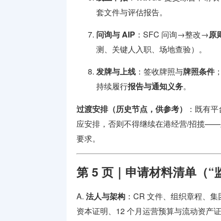
套文件与评估报告。
问询与 AIP
：SFC 问询→整改→
原
测、关键人入职、场地查验）。
发牌与上线
：签收牌照与
牌照条件
持续履行
报告与通知义务
。
过渡安排（历史节点，供参考）
：既有平台需
应安排，否则不得继续在港经营/招揽—
要求。
第 5 页｜申请材料清单（
A.
法人与架构
：CR 文件、组织章程、集
资本证明、12 个月运营预算与流动资产