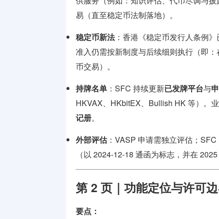
供服务（例如：知识评估、代币尽调与披
易（直至稳定币法制落地）。
稳定币新法
：香港《稳定币发行人条例》
准入仍需按新制度与后续细则执行（即：
币交易）。
持牌名单
：SFC 持续更新
已发牌平台
与
申
HKVAX、HKbitEX、Bullish HK
记册
。
外部评估
：VASP 申请需独立评估；SF
（以 2024-12-18 通函为标志，并在 
第 2 页｜功能定位与许可
要点：