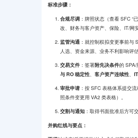
标准步骤：
合规尽调
：牌照状态（查看 SFC 
改、财务与客户资产、保险、IT/
监管沟通
：就控制权拟变更事前与 
人选、资金来源、业务不利影响评
交易文件
：签署
附先决条件
的 SP
与 RO 稳定性
、
客户资产连续性
、
I
审批申请
：按 SFC 表格体系提交
照条件变更用 VA2 类表格）。
交割与通知
：取得书面批准后方可交割
并购红线与要点：