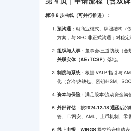
第 4 页｜申请流程（含双
标准 8 步曲线（可并行推进）：
预沟通
：就商业模式、牌照结构（仅 A
方案，与 SFC 非正式沟通；对稳
组织与人事
：董事会/三道防线（合
关联实体（AE+TCSP）
落地。
制度与系统
：根据 VATP 指引与 A
化（含冷/热钱包、密钥/HSM、SO
资本与保险
：满足股本/流动资金阈
外部评估
：按
2024-12-18 通函
后的
管、IT/网安、AML、上币机制、
线上申报
：
WINGS
提交综合申请表