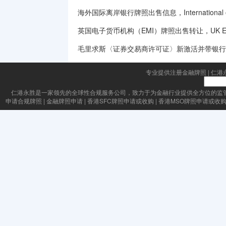
海外国际离岸银行牌照出售信息，International offsh
英国电子货币机构（EMI）牌照出售转让，UK Electronic M
毛里求斯〈证券交易商许可证〉新激活并带银行
专业提供注册金融牌照
|
仁港
仁港永胜
是一家领先的全球性合规服务公司，致力于为金融行业提供全方位的监
申请合规牌照
|
金融牌照申请
|
香港SFC牌照申请或收购
|
香港MSO牌照申请或收