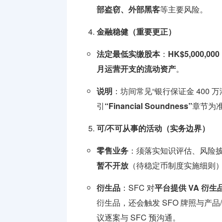
部盗窃、外部黑客
等主要风险。
金融稳健（重要更正）
法定最低实缴股本
：
HK$5,000,000
月
运营开支的
流动资产
。
说明
：坊间常见“银行保证金 400 
引
“Financial Soundness”
章节为
可/不可从事的活动（实务边界）
零售业务
：须落实知识评估、风险
暂不开放
（待稳定币制度实施细则
衍生品
：SFC 对
平台提供 VA 衍生
衍生品，还会触发 SFO 牌照与产品
议逐案与 SFC 预沟通。