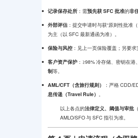
记录保存处所
：需
预先获 SFC 批准
的
非
外部评估
：提交申请时与获“原则性批准（
为主（以 SFC 最新通函为准）。
保险与风控
：见上一页保险覆盖；另要求
客户资产保护
：≥98% 冷存储、密钥在
制
等。
AML/CFT（含旅行规则）
：严格 CDD
息传递（Travel Rule）
。
以上各点的
法律定义、阈值与审批
AMLO/SFO 与 SFC 指引为准。