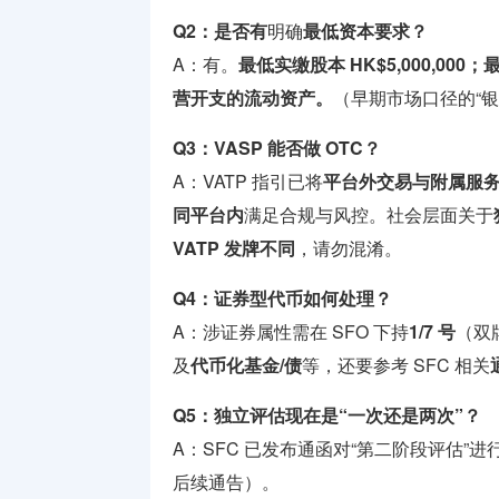
Q2：是否有
明确
最低资本要求？
A：有。
最低实缴股本 HK$5,000,000；
营开支的流动资产。
（早期市场口径的“银行
Q3：VASP 能否做 OTC？
A：VATP 指引已将
平台外交易与附属服
同平台内
满足合规与风控。社会层面关于
VATP 发牌不同
，请勿混淆。
Q4：证券型代币如何处理？
A：涉证券属性需在 SFO 下持
1/7 号
（双
及
代币化基金/债
等，还要参考 SFC 相关
Q5：独立评估现在是“一次还是两次”？
A：SFC 已发布通函对“第二阶段评估”进
后续通告）。