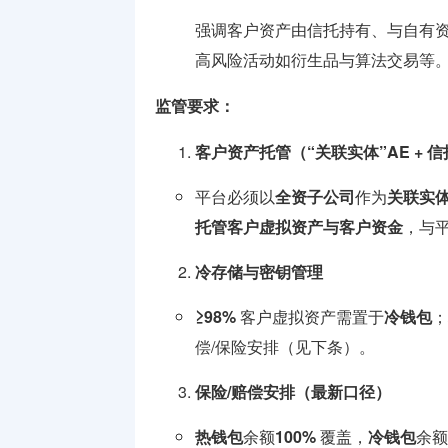
强调客户资产由信托持有、与自有
高风险活动如衍生品与算法交易等
监管要求：
客户资产托管（“关联实体”AE + 
平台必须以
全资子公司
作为
关联实体
托管客户虚拟资产与客户资金
，与
冷存储与密钥管理
≥98%
客户虚拟资产需置于
冷钱包
；
偿/保险安排（见下条）。
保险/赔偿安排（最新口径）
热钱包
余额
100%
覆盖，
冷钱包
余额