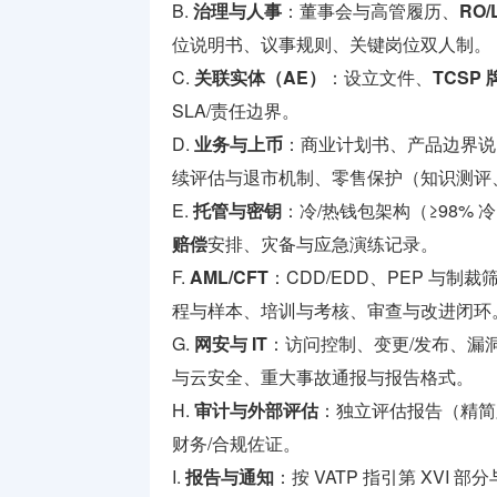
B.
治理与人事
：董事会与高管履历、
RO/
位说明书、议事规则、关键岗位双人制。
C.
关联实体（AE）
：设立文件、
TCSP 
SLA/责任边界。
D.
业务与上币
：商业计划书、产品边界说明
续评估与退市机制、零售保护（知识测评
E.
托管与密钥
：冷/热钱包架构（≥98% 
赔偿
安排、灾备与应急演练记录。
F.
AML/CFT
：CDD/EDD、PEP 与制
程与样本、培训与考核、审查与改进闭环
G.
网安与 IT
：访问控制、变更/发布、漏
与云安全、重大事故通报与报告格式。
H.
审计与外部评估
：独立评估报告（精简
财务/合规佐证。
I.
报告与通知
：按 VATP 指引第 XVI 