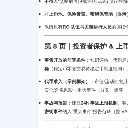
不得
以“交割后再报批”的方式先行取得控
对
上币池、保险覆盖、密钥保管地（香港）
保留原有
RO 队伍
与
关键运行人员
的连续
第 8 页｜投资者保护 & 
零售开放的前置条件
：知识评估、代币尽
稳
（稳定币零售交易待稳定币制度细则）
代币准入（示例框架）
：市值/流动性/链
安全/合规风险；重大事件（分叉、黑客
事故与报告
：建立
24h 事故上报机制
、客
密钥事件
纳入“重大事件”报告范畴（按 VAT