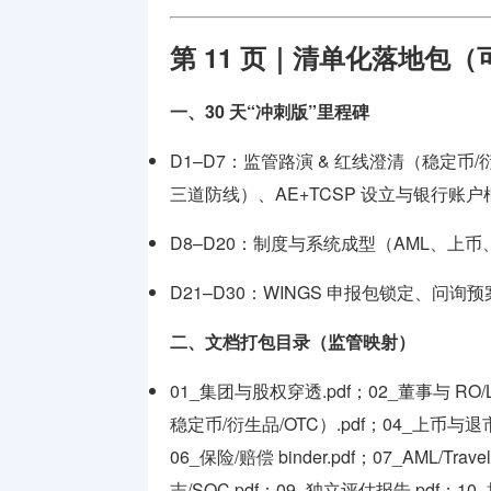
第 11 页｜清单化落地包
一、30 天“冲刺版”里程碑
D1–D7：监管路演 & 红线澄清（稳定币/
三道防线）、AE+TCSP 设立与银行账户
D8–D20：制度与系统成型（AML、上
D21–D30：WINGS 申报包锁定、问
二、文档打包目录（监管映射）
01_集团与股权穿透.pdf；02_董事与 RO/
稳定币/衍生品/OTC）.pdf；04_上币与退
06_保险/赔偿 binder.pdf；07_AML/Tr
志/SOC.pdf；09_独立评估报告.pdf；1