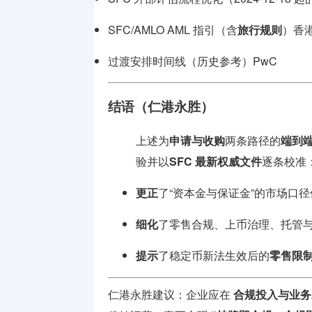
SFC/AMLO AML 指引（含
旅行规则
）
香
过渡安排时间线（历史参考）
PwC
结语（仁港永胜）
上述为
申请与收购
两条路径的
端到
验并以
SFC 最新权威文件
逐条校准
更正
了“资本金与保证金”的市场口径
细化
了零售合规、上币治理、托管
提示
了稳定币新法生效后的
零售限
仁港永胜建议：企业应在
合规投入与业务