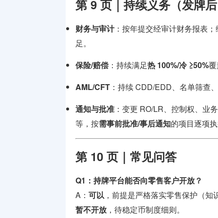
第 9 页｜持续义务（发牌
财务与审计
：按年提交经审计财务报表；
足。
保险/赔偿
：持续满足
热 100%/冷 ≥50%
覆
AML/CFT
：持续 CDD/EDD、名单筛查
通知与批准
：变更 RO/LR、控制权、业
等，按
需事前批准/事后通知
的项目逐项执
第 10 页｜常见问答
Q1：持牌平台能否向零售客户开放？
A：
可以
，前提是严格落实零售保护（知
暂不开放
，待稳定币制度细则。