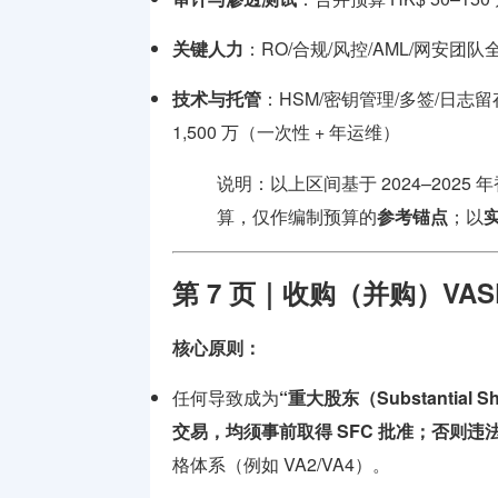
关键人力
：RO/合规/风控/AML/网安团队全年
技术与托管
：HSM/密钥管理/多签/日志留存
1,500 万（一次性 + 年运维）
说明：以上区间基于 2024–2025
算，仅作编制预算的
参考锚点
；以
第 7 页｜收购（并购）VA
核心原则：
任何导致成为
“重大股东（Substantial Sh
交易，
均须事前取得 SFC 批准
；否则违法
格体系（例如 VA2/VA4）。