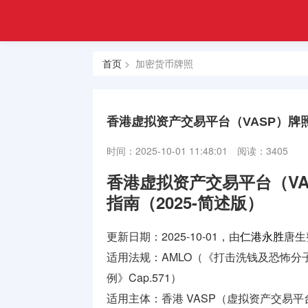
注册
首页
金融
香港合规
牌照
首页
> 加密货币牌照
牌照
美国金融
牌照
香港虚拟资产交易平台（VASP）牌
合规牌照
时间：2025-10-01 11:48:01
阅读：3405
出售
香港虚拟资产交易平台（V
银行牌照
指南（2025-简述版）
申请
更新日期：2025-10-01，
由
仁港永胜
唐生
资产管理
适用法规：AMLO（《打击洗钱及恐怖分子资
牌照
例》Cap.571）
加密货币
适用主体：香港 VASP（虚拟资产交易平