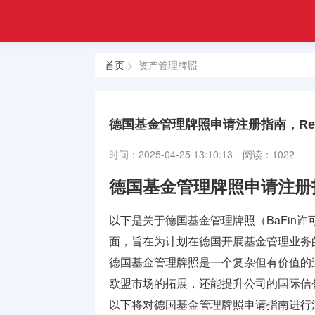
注册
首页
金融
香港合规
牌照
首页
> 资产管理牌照
牌照
美国金融
牌照
德国基金管理牌照申请注册指南，Register 
合规牌照
时间：2025-04-25 13:10:13
阅读：1022
出售
德国基金管理牌照申请注册
银行牌照
申请
以下是关于德国基金管理牌照（BaFin
面，旨在为计划在德国开展基金管理业务
资产管理
德国基金管理牌照是一个复杂但有价值的过
牌照
欧盟市场的拓展，还能提升公司的国际信
加密货币
以下将对德国基金管理牌照申请指南进行