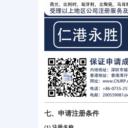
七、申请注册条件
(1) 注册名称