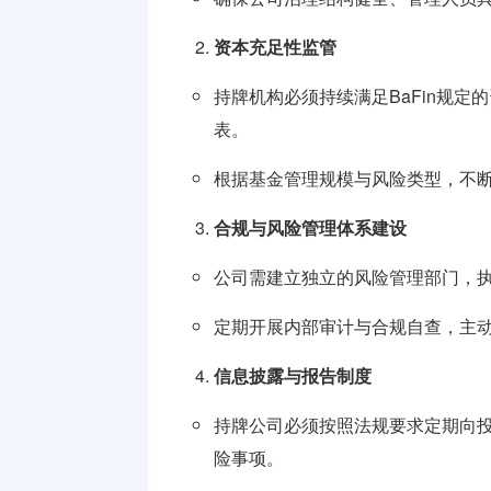
资本充足性监管
持牌机构必须持续满足BaFin规
表。
根据基金管理规模与风险类型，不
合规与风险管理体系建设
公司需建立独立的风险管理部门，
定期开展内部审计与合规自查，主动向
信息披露与报告制度
持牌公司必须按照法规要求定期向投
险事项。