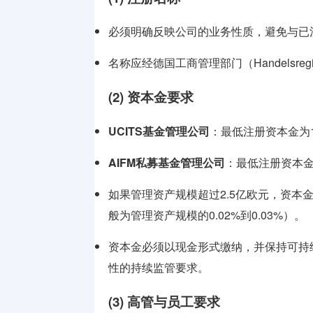
必须明确反映公司的业务性质，避免与已
名称应经德国工商管理部门（Handelsreg
(2) 资本金要求
UCITS基金管理公司
：最低注册资本金为1
AIFM私募基金管理公司
：最低注册资本金
如果管理资产规模超过2.5亿欧元，资本
般为管理资产规模的0.02%到0.03%）。
资本金必须以现金形式缴纳，并保持可持续
性的持续监管要求。
(3) 高管与员工要求