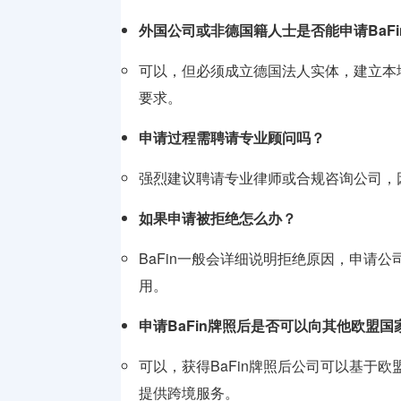
外国公司或非德国籍人士是否能申请BaFi
可以，但必须成立德国法人实体，建立本
要求。
申请过程需聘请专业顾问吗？
强烈建议聘请专业律师或合规咨询公司，因
如果申请被拒绝怎么办？
BaFin一般会详细说明拒绝原因，申请
用。
申请BaFin牌照后是否可以向其他欧盟
可以，获得BaFin牌照后公司可以基于欧盟
提供跨境服务。