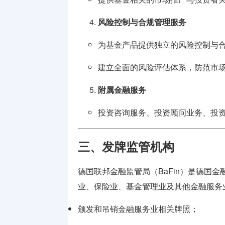
风险控制与合规管理服务
为基金产品提供独立的风险控制与
建立全面的风险评估体系，防范市
附属金融服务
投资咨询服务、投资顾问业务、投
三、发牌监管机构
德国联邦金融监管局（BaFin）是德国
业、保险业、基金管理业及其他金融服务
颁发和吊销金融服务业相关牌照；