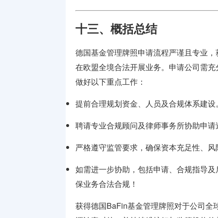
十三、概括总结
德国基金管理牌照申请流程严谨且专业，获
在欧盟全境合法开展业务。申请公司需充
做好以下重点工作：
提前合理规划资金、人员及合规体系建设
聘请专业合规顾问及律师事务所协助申请
严格遵守监管要求，确保资本充足性、风
如需进一步协助，包括申请、合规指导及
保业务合法合规！
获得德国BaFin基金管理牌照对于公司