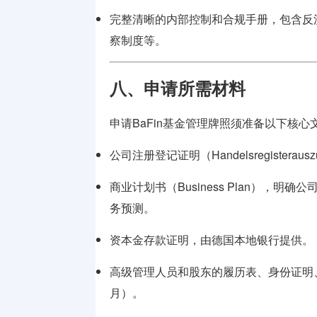
完整清晰的内部控制和合规手册，包含反洗
察制度等。
八、申请所需材料
申请BaFin基金管理牌照须准备以下核心
公司注册登记证明（Handelsregisterau
商业计划书（Business Plan），
务预测。
资本金存款证明，由德国本地银行提供。
高级管理人员和股东的履历表、身份证明
月）。