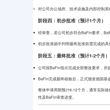
对公司办公场所、技术设施及内部控制系
阶段四：初步批准（预计1个月）
经审查，若公司初步符合BaFin要求，BaFin将
初步批准函中列明最终批准前需完成的具
阶段五：最终批准（预计1-2个月）
公司按BaFin指示完成全部整改要求，
BaFin完成最终核验后，正式颁发德国基
整体申请周期预计6-12个月，通常实际
性及BaFin审查进度。