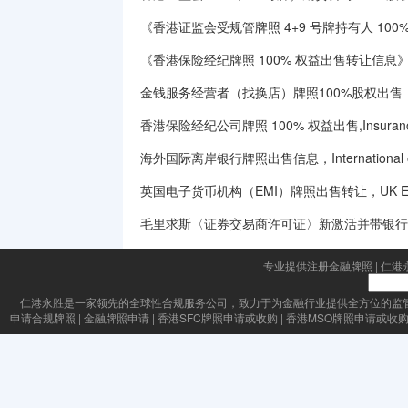
《香港证监会受规管牌照 4+9 号牌持有人 10
《香港保险经纪牌照 100% 权益出售转让信息》（H
金钱服务经营者（找换店）牌照100%股权出售｜MSO
香港保险经纪公司牌照 100% 权益出售,Insurance Br
海外国际离岸银行牌照出售信息，International offsh
英国电子货币机构（EMI）牌照出售转让，UK Electronic M
毛里求斯〈证券交易商许可证〉新激活并带银行
专业提供注册金融牌照
|
仁港
仁港永胜
是一家领先的全球性合规服务公司，致力于为金融行业提供全方位的监
申请合规牌照
|
金融牌照申请
|
香港SFC牌照申请或收购
|
香港MSO牌照申请或收