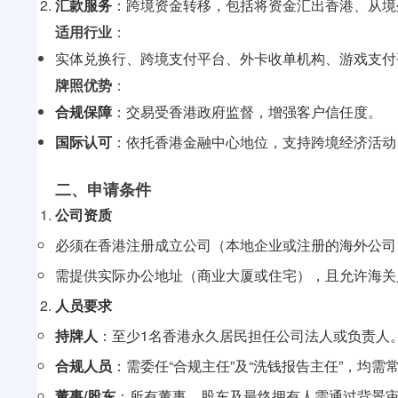
汇款服务
：跨境资金转移，包括将资金汇出香港、从境
适用行业
：
实体兑换行、跨境支付平台、外卡收单机构、游戏支付
牌照优势
：
合规保障
：交易受香港政府监督，增强客户信任度
。
国际认可
：依托香港金融中心地位，支持跨境经济活动
二、申请条件
公司资质
必须在香港注册成立公司（本地企业或注册的海外公司
需提供实际办公地址（商业大厦或住宅），且允许海关
人员要求
持牌人
：至少1名香港永久居民担任公司法人或负责人
合规人员
：需委任“合规主任”及“洗钱报告主任”，均
董事/股东
：所有董事、股东及最终拥有人需通过背景