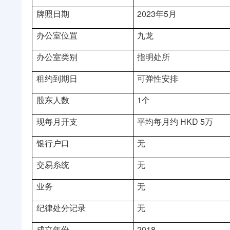
牌照日期
2023年5月
办公室位罝
九龙
办公室类别
指明处所
租约到期日
可弹性安排
股东人数
1个
现每月开支
平均每月约
HKD 5万
银行户口
无
交易糸统
无
业务
无
纪律处分记录
无
成立年份
2018