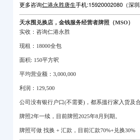
更多咨询
仁港永胜唐生
手机:15920002080（深圳/
天水围兑换店
，金钱服务经营者牌照（MSO）
实收：咨询仁港永胜
现租：18000全包
面积: 150平方呎
平均营业额：3,000,000
利润：129,500
公司没有银行户口(不需要)，都系搵行家入货及
牌照2年一续，目前牌照2025年8月到期。
牌照可做 找换 + 汇款，目前汇款70%+兑
换30%