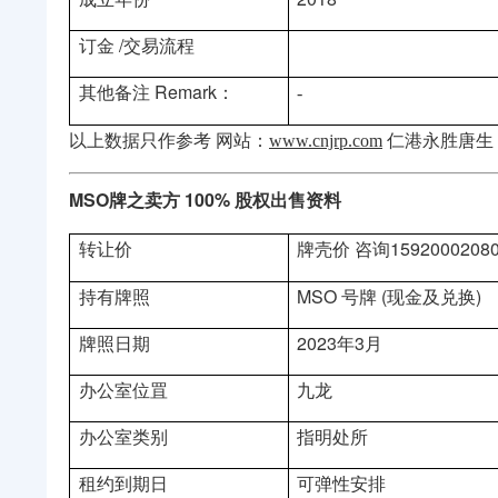
订金
/交易流程
其他备注
Remark：
-
以上数据只作参考
网站：
www.cnjrp.com
仁港永胜唐生
MSO牌之卖方 100% 股权出售资料
转让价
牌壳价
咨询
159200020
持有牌照
MSO 号牌
(现金及兑换)
牌照日期
2023年3月
办公室位罝
九龙
办公室类别
指明处所
租约到期日
可弹性安排