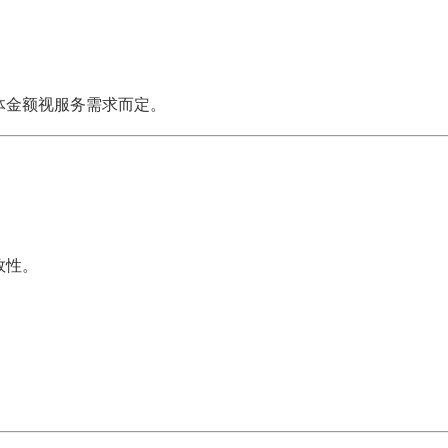
体金额视服务需求而定。
效性。