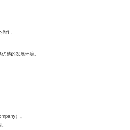
业操作。
供优越的发展环境。
mpany）。
围。