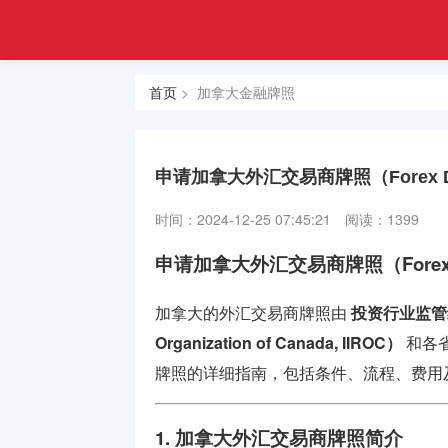
注册
首页
金融
香港合规
牌照
首页
> 加拿大金融牌照
牌照
美国金融
牌照
申请加拿大外汇交易商牌照（Forex Dea
合规牌照
时间：2024-12-25 07:45:21
阅读：1399
出售
申请加拿大外汇交易商牌照（Forex De
银行牌照
申请
加拿大的外汇交易商牌照由
投资行业监管组织（
Organization of Canada, IIROC）
和各
资产管理
牌照的详细指南，包括条件、流程、费用
牌照
加密货币
1. 加拿大外汇交易商牌照简介