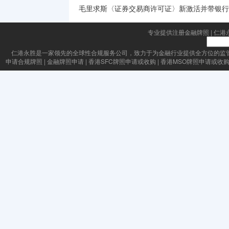
毛里求斯〈证券交易商许可证〉新激活并带银行
专业提供注册金融牌照
|
仁港
仁港永胜
是一家领先的全球性合规服务公司，致力于为金融行业提供全方位的监
申请合规牌照
|
金融牌照申请
|
香港SFC牌照申请或收购
|
香港MSO牌照申请或收