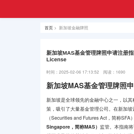
注册
首页
金融
香港合规
牌照
首页
> 新加坡金融牌照
牌照
美国金融
牌照
新加坡MAS基金管理牌照申请注册指南，Regi
License
合规牌照
出售
时间：2025-02-06 17:13:52
阅读：1690
新加坡MAS基金管理牌照
银行牌照
申请
新加坡是全球领先的金融中心之一，以其
资产管理
策，吸引了大量基金管理公司。在新加坡
牌照
（Securities and Futures Act，简称S
Singapore，简称MAS）
监管。本指南将
加密货币