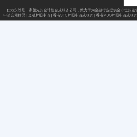
仁港永胜
是一家领先的全球性合规服务公司，致力于为金融行业提供全方位的监
申请合规牌照
|
金融牌照申请
|
香港SFC牌照申请或收购
|
香港MSO牌照申请或收