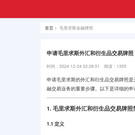
注册
首页
金融
香港合规
牌照
首页
> 毛里求斯金融牌照
牌照
美国金融
牌照
申请毛里求斯外汇和衍生品交易牌照
合规牌照
时间：2024-12-24 22:28:01
阅读：1355
出售
申请毛里求斯的外汇和衍生品交易牌照是
银行牌照
融交易业务的重要步骤。以下是详细的申
申请
1. 毛里求斯外汇和衍生品交易牌照
资产管理
牌照
1.1 定义
加密货币