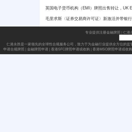
英国电子货币机构（EMI）牌照出售转让，UK Electronic M
毛里求斯〈证券交易商许可证〉新激活并带银行
专业提供注册金融牌照
|
仁港
仁港永胜
是一家领先的全球性合规服务公司，致力于为金融行业提供全方位的监
申请合规牌照
|
金融牌照申请
|
香港SFC牌照申请或收购
|
香港MSO牌照申请或收