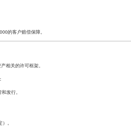
,000的客户赔偿保障。
资产相关的许可框架。
：
管和发行。
而定）。