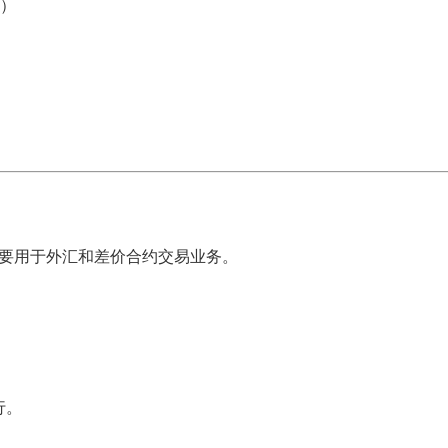
定）
，主要用于外汇和差价合约交易业务。
行。