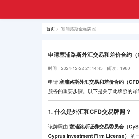
注册
首页
金融
香港合规
牌照
首页
> 塞浦路斯金融牌照
牌照
美国金融
牌照
申请塞浦路斯外汇交易和差价合约（
合规牌照
时间：2024-12-22 21:44:45
阅读：1980
出售
申请
塞浦路斯外汇交易和差价合约（CF
银行牌照
服务的重要步骤。以下是关于此牌照的详
申请
1. 什么是外汇和CFD交易牌照？
资产管理
牌照
该牌照由
塞浦路斯证券交易委员会（CyS
加密货币
Cyprus Investment Firm License）
的