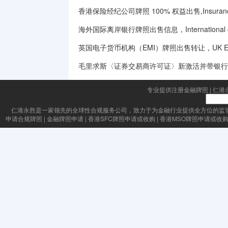
香港保险经纪公司牌照 100% 权益出售,Insurance Br
海外国际离岸银行牌照出售信息，International offsh
英国电子货币机构（EMI）牌照出售转让，UK Electronic M
毛里求斯〈证券交易商许可证〉新激活并带银行
专业提供注册金融牌照
|
仁港
仁港永胜
是一家领先的全球性合规服务公司，致力于为金融行业提供全方位的监
申请合规牌照
|
金融牌照申请
|
香港SFC牌照申请或收购
|
香港MSO牌照申请或收